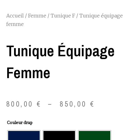
Accueil
/
Femme
/
Tunique F
/ Tunique équipage
femme
Tunique Équipage
Femme
Plage
800,00
€
–
850,00
€
de
quantité
Couleur drap
prix :
de
Tunique