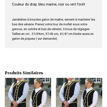
Couleur du drap: bleu marine, noir ou vert forêt
Jarretières à boucles galon de maître, servent à maintenir les
bas des vénerie. Prenez votre tour de mollet sous votre
genoux, en culotte et bas de vénerie. 5 trous de réglages
Tailles en cm : 31/39cm, 37/43 cm, 41/47 cm Existe aussi en
galon de piqueur ( sur demande).
Produits Similaires
Ce
Ce
produit
produit
a
a
plusieurs
plusieurs
variations.
variations.