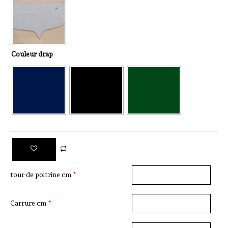
Couleur drap
tour de poitrine cm
*
Carrure cm
*