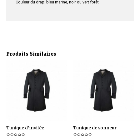
Couleur du drap: bleu marine, noir ou vert forêt
Produits Similaires
Ce
produit
a
plusieurs
variations.
Les
options
peuvent
être
Tunique d’invitée
Tunique de sonneur
choisies
Note
Note