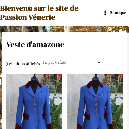
Aller
Main
Bienvenu sur le site de
au
Boutique
Menu
Passion Vénerie
contenu
Veste d'amazone
3 résultats affichés
Ce
Ce
produit
produit
a
a
plusieurs
plusieurs
variations.
variations.
Les
Les
options
options
peuvent
peuvent