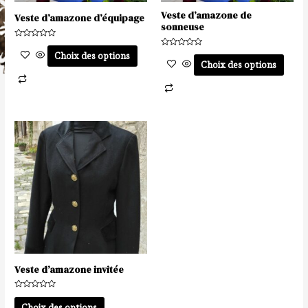
Veste d’amazone de
être
être
Veste d’amazone d’équipage
sonneuse
choisies
choisies
Note
sur
sur
0
Note
Choix des options
sur
0
Choix des options
la
la
5
sur
5
page
page
du
du
produit
produit
Veste d’amazone invitée
Note
0
Choix des options