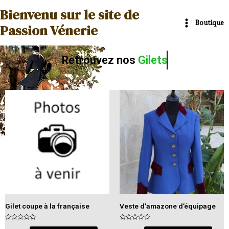
Aller
Main
Bienvenu sur le site de
au
Boutique
Menu
Passion Vénerie
contenu
Retrouvez nos
Gilets
Ce
Ce
produit
produit
a
a
plusieurs
plusieurs
variations.
variations.
Les
Les
options
options
peuvent
peuvent
être
être
Gilet coupe à la française
Veste d’amazone d’équipage
choisies
choisies
sur
sur
N
N