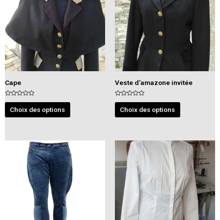
Cape
Veste d’amazone invitée
N
N
o
o
Choix des options
Choix des options
t
t
e
e
0
0
s
s
u
u
r
r
5
5
Ce
produit
a
plusieurs
variations.
Les
options