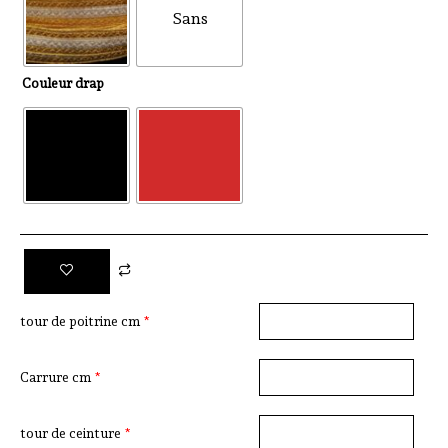
700,00 €
Sans
de
sonneur
à
Couleur drap
750,00 €
tour de poitrine cm
*
Carrure cm
*
tour de ceinture
*