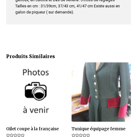
Tailles en cm : 31/39cm, 37/43 cm, 41/47 cm Existe aussi en
galon de piqueur ( sur demande).
Produits Similaires
Ce
Ce
produit
produit
a
a
plusieurs
plusieurs
variations.
variations.
Les
Les
options
options
peuvent
peuvent
être
être
Gilet coupe à la française
Tunique équipage femme
choisies
choisies