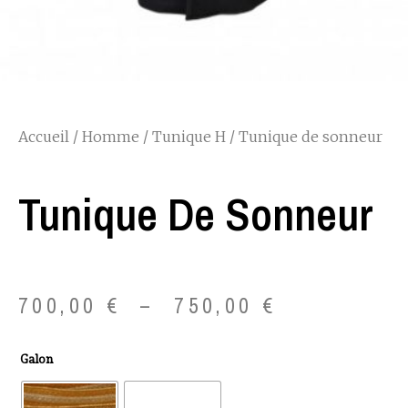
Accueil
/
Homme
/
Tunique H
/ Tunique de sonneur
Tunique De Sonneur
Plage
700,00
€
–
750,00
€
de
quantité
Galon
prix :
de
Tunique