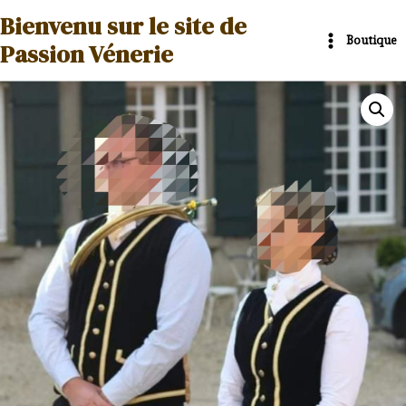
Aller
Main
Bienvenu sur le site de
au
Boutique
Menu
Passion Vénerie
contenu