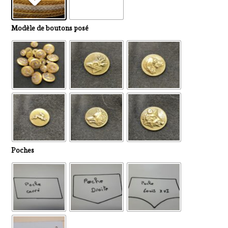
à
à
l'anglaise
Modèle de boutons posé
220,00 €
Poches