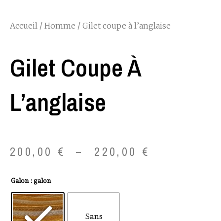
Accueil
/
Homme
/ Gilet coupe à l’anglaise
Gilet Coupe À
L’anglaise
Plage
200,00
€
–
220,00
€
de
quantité
Galon
: galon
prix :
de
Gilet
200,00 €
Sans
coupe